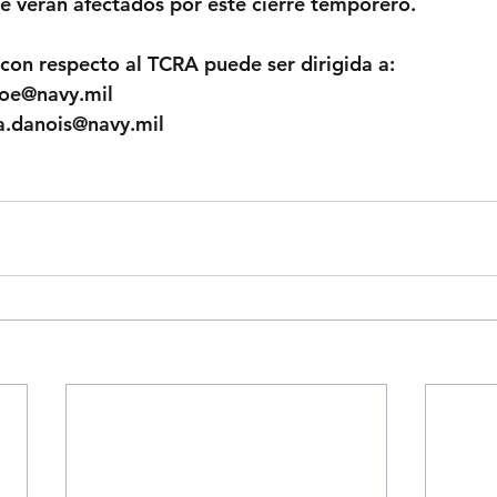
e verán afectados por este cierre temporero.
con respecto al TCRA puede ser dirigida a:
loe@navy.mil
a.danois@navy.mil