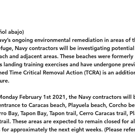
ñol abajo)
avy’s ongoing environmental remediation in areas of t
fuge, Navy contractors will be investigating potential
ach and adjacent areas. These beaches were formerly 
 landing training exercises and have undergone previ
ned Time Critical Removal Action (TCRA) is an addition
ure.
onday February 1st 2021, the Navy contractors will b
entrance to Caracas beach, Playuela beach, Corcho bea
ro Bay, Tapon Bay, Tapon trail, Cerro Caracas trail, Pla
rail. These areas are expected to remain closed for all
s for approximately the next eight weeks. (Please refe