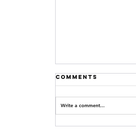
Comments
Write a comment...
VNWR eastern
tract access