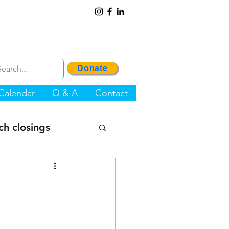
Donate
Calendar
Q & A
Contact
ch closings
OP Project