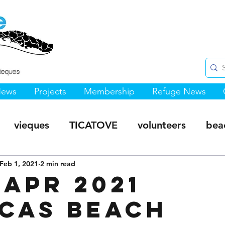
News
Projects
Membership
Refuge News
vieques
TICATOVE
volunteers
bea
s Hiking Trails
Feb 1, 2021
2 min read
Sea Turtles
Monte Pirata 
 APR 2021
cas Beach