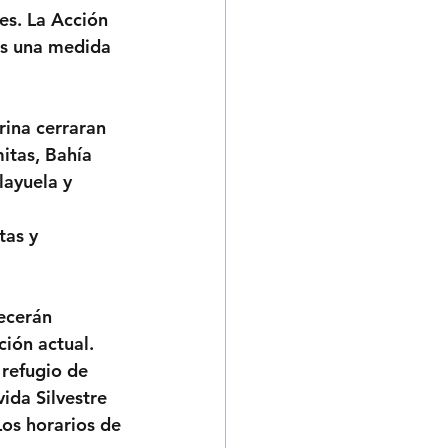
es. La Acción 
es una medida 
rina cerraran 
itas, Bahía 
layuela y 
 
as y 
ecerán 
ción actual. 
refugio de 
ida Silvestre 
os horarios de 