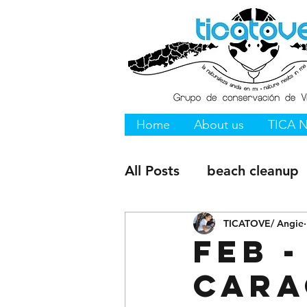
Home
About us
TICA 
All Posts
beach cleanup
Vieques NWR
TICATOVE/ Angie
Vieque
Feb -
Cara