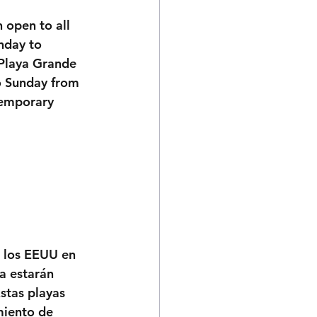
 open to all 
nday to 
 Playa Grande 
o Sunday from 
temporary 
 los EEUU en 
a estarán 
stas playas 
miento de 