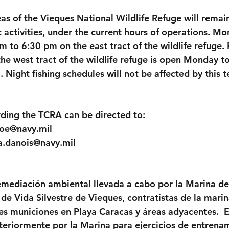
as of the Vieques National Wildlife Refuge will remain
c activities, under the current hours of operations. Mo
 to 6:30 pm on the east tract of the wildlife refuge.
he west tract of the wildlife refuge is open Monday t
 Night fishing schedules will not be affected by this 
ding the TCRA can be directed to:
loe@navy.mil
a.danois@navy.mil
emediación ambiental llevada a cabo por la Marina de
de Vida Silvestre de Vieques, contratistas de la marin
es municiones en Playa Caracas y áreas adyacentes.  E
nteriormente por la Marina para ejercicios de entrena