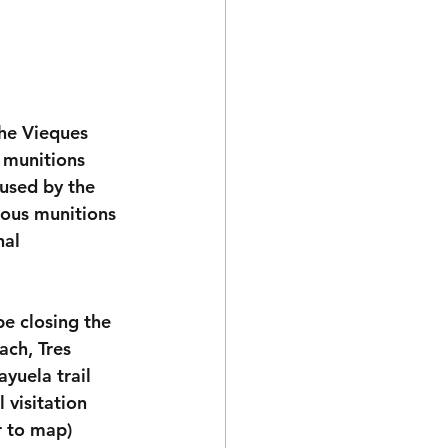
he Vieques 
 munitions 
used by the 
ous munitions 
al 
e closing the 
ch, Tres 
yuela trail 
 visitation 
r to map)  